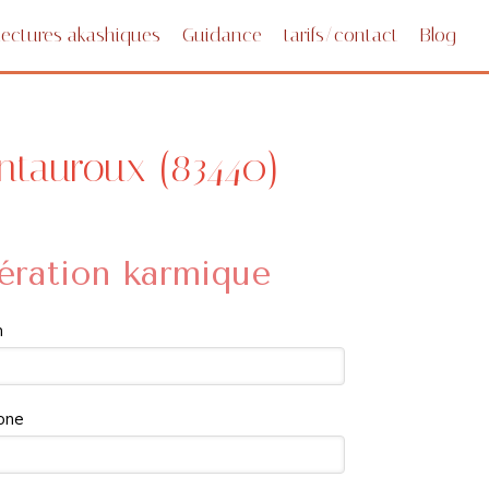
Lectures akashiques
Guidance
tarifs/contact
Blog
ntauroux (83440)
ération karmique
m
one