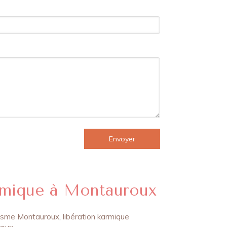
Envoyer
armique à Montauroux
isme Montauroux
,
libération karmique