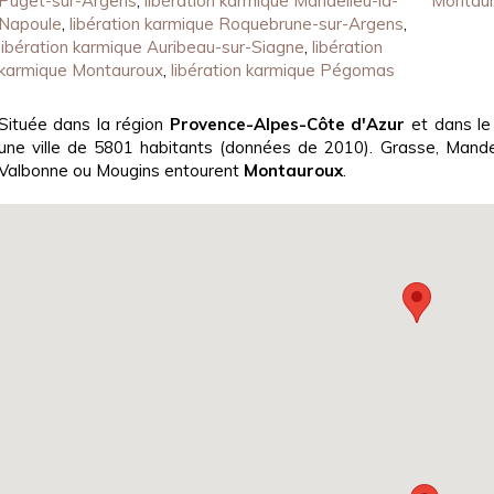
Puget-sur-Argens
,
libération karmique Mandelieu-la-
Montau
Napoule
,
libération karmique Roquebrune-sur-Argens
,
libération karmique Auribeau-sur-Siagne
,
libération
karmique Montauroux
,
libération karmique Pégomas
Située dans la région
Provence-Alpes-Côte d'Azur
et dans l
une ville de 5801 habitants (données de 2010). Grasse, Mand
Valbonne ou Mougins entourent
Montauroux
.