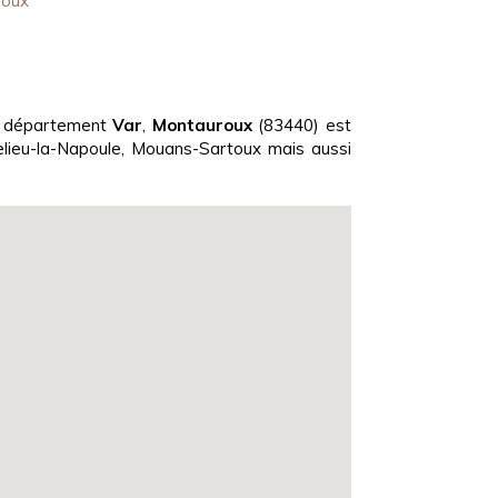
roux
e département
Var
,
Montauroux
(83440) est
elieu-la-Napoule, Mouans-Sartoux mais aussi