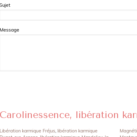
Sujet
Message
Carolinessence, libération k
Libération karmique Fréjus
,
libération karmique
Magnét