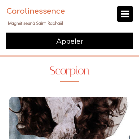
Carolinessence
Magnétiseur à Saint Raphaël
Appeler
Scorpion