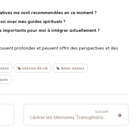
l
itatives me sont recommandées en ce moment ?
n avec mes guides spirituels ?
s importants pour moi à intégrer actuellement ?
uvent profondes et peuvent offrir des perspectives et des
eures
mission de vie
âmes soeurs
ques
Suivant
Libérer les Mémoires Transgénérationnelles : Le Nettoyage des Lignées Parentales