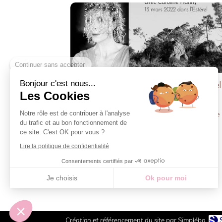
Continuer sans accepter
Parcours chamanique dans l'Estérel
Bonjour c'est nous...
Les Cookies
03 Mar 2022
Carolinessence
Lire 
Notre rôle est de contribuer à l'analyse
du trafic et au bon fonctionnement de
guérison de l'âme
ce site. C'est OK pour vous ?
Lire la politique de confidentialité
Consentements certifiés par
Je choisis
Ok pour moi
Plateforme de Gestion du Consentement : Personnalisez vos Options
Axeptio consent
Notre plateforme vous permet d'adapter et de gérer vos paramètres de confidentialité, en ga
Création et référencement du site par Simplébo