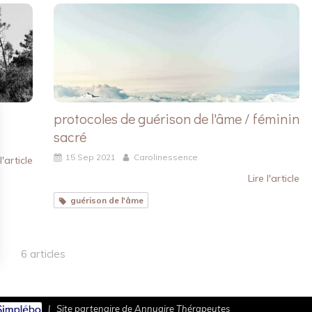
protocoles de guérison de l'âme / féminin
sacré
15 Sep 2021
Carolinessence
l'article
Lire l'article
guérison de l'âme
6 articles
rantissant la conformité avec les réglementations. Personnalisez vos préférences pour contrôler 
|
Site partenaire de
Annuaire Thérapeutes