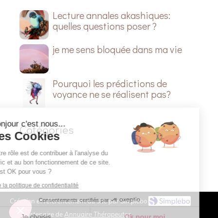
Lecture annales akashiques:
quelles questions poser ?
je me sens bloquée dans ma vie
Pourquoi les prédictions de
voyance ne se réalisent pas?
Continuer sans accepter
Bonjour c'est nous...
Catégories
Les Cookies
Notre rôle est de contribuer à l'analyse du
trafic et au bon fonctionnement de ce site.
C'est OK pour vous ?
Lire la politique de confidentialité
Consentements certifiés par
Création et référencement du site par Simplébo
Site partenaire de
Annuaire Thérapeutes
Je choisis
Ok pour moi