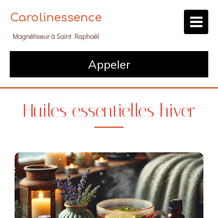
Carolinessence
Magnétiseur à Saint Raphaël
Appeler
Huiles essentielles hiver