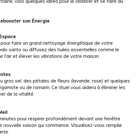
maine, voici quelques idées pour le célébrer et se faire du
 Rebooster son Énergie
 Espace
r pour faire un grand nettoyage énergétique de votre
 palo santo ou diffusez des huiles essentielles comme le
ir l'air et élever les vibrations de votre maison.
antes
u gros sel, des pétales de fleurs (lavande, rose) et quelques
rgamote ou de romarin. Ce rituel vous aidera à éliminer les
r de la vitalité.
leil
minutes pour respirer profondément devant une fenêtre
te nouvelle saison qui commence. Visualisez-vous remplie
ante.