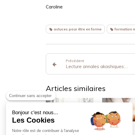
Caroline
astuces pour être en forme
formation 
Précédent
Lecture annales akashiques: quelles questions poser ?
Articles similaires
Continuer sans accepter
Bonjour c'est nous...
Les Cookies
Atelier CHANGER
formation
Notre rôle est de contribuer à l'analyse
SON ÉNERGIE AVEC
magnétisme