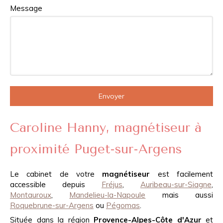
Message
Envoyer
Caroline Hanny, magnétiseur à
proximité Puget-sur-Argens
Le cabinet de votre
magnétiseur
est facilement
accessible depuis
Fréjus
,
Auribeau-sur-Siagne
,
Montauroux
,
Mandelieu-la-Napoule
mais aussi
Roquebrune-sur-Argens
ou
Pégomas
.
Située dans la région
Provence-Alpes-Côte d'Azur
et